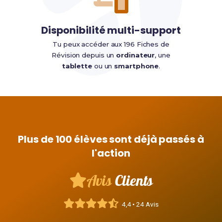
Disponibilité multi-support
Tu peux accéder aux 196 Fiches de
Révision depuis un
ordinateur
, une
tablette
ou un
smartphone
.
Plus de 100 élèves sont déjà passés à
l'action
Avis
Clients
4,4 • 24 Avis