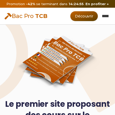
Promotion
-42%
se terminant dans
14:24:54
.
En profiter »
Bac Pro
TCB
Découvrir
Le premier site proposant
des cours sur le