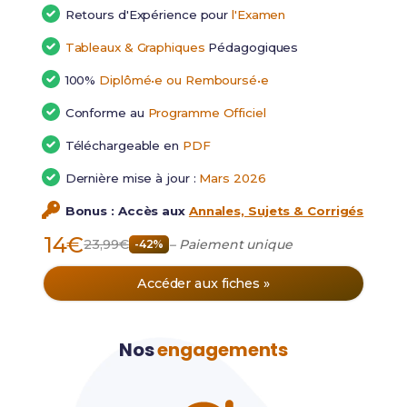
Retours d'Expérience pour
l'Examen
Tableaux & Graphiques
Pédagogiques
100%
Diplômé•e ou Remboursé•e
Conforme au
Programme Officiel
Téléchargeable en
PDF
Dernière mise à jour :
Mars 2026
Bonus : Accès aux
Annales, Sujets & Corrigés
14€
23,99€
– Paiement unique
-42%
Accéder aux fiches »
Nos
engagements