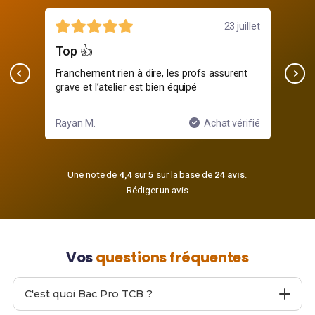
illet
8 juillet
Stage au top
Un
nt
Grâce à Bac Pro TCB j’ai trouvé un super
Pro
stage en entreprise, équipe accueillante
dev
ifié
Lina M.
Achat vérifié
Nic
Une note de
4,4
sur
5
sur la base de
24 avis
.
Rédiger un avis
Vos
questions fréquentes
C'est quoi Bac Pro TCB ?