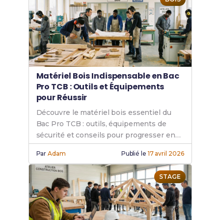
licenciement
ou encore des
aides régionales
spécifiques
.
Matériel Bois Indispensable en Bac
Pro TCB : Outils et Équipements
pour Réussir
Découvre le matériel bois essentiel du
Bac Pro TCB : outils, équipements de
sécurité et conseils pour progresser en
atelier.
Par
Adam
Publié le
17 avril 2026
STAGE