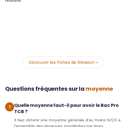
réussite.
Améliore tes matières faibles
Tu as identifié tes lacunes ? Nos
196 Fiches de
Révision
t'aident à progresser rapidement sur les
matières à fort coefficient pour optimiser ta moyenne
Bac Pro TCB.
Découvrir les Fiches de Révision →
Questions fréquentes sur la
moyenne
Quelle moyenne faut-il pour avoir le Bac Pro
TCB ?
Il faut obtenir une moyenne générale d'au moins 10/20 à
l'ensemble des épreuves, pondérées par leurs