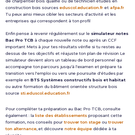
de charpentier bois qualifié ou de technicien études en
construction bois sources
eduscol.education.fr
et
afpa.fr
Tu peux ainsi mieux cibler les secteurs d'activité et les
entreprises qui correspondent à ton profil
Enfin pense à revenir régulièrement sur le
simulateur notes
Bac Pro TCB
à chaque nouvelle note ou après un CCF
important Mets à jour tes résultats vérifie si tu restes au
dessus de tes objectifs et réajuste ton plan de révision Le
simulateur devient alors un tableau de bord personnel qui
accompagne ton parcours jusqu'à l'examen et prépare ta
transition vers l'emploi ou vers une poursuite d'études par
exemple en
BTS Systèmes constructifs bois et habitat
ou autre formation du bâtiment orientée structure bois
source
sti.eduscol.education.fr
Pour compléter ta préparation au Bac Pro TCB, consulte
également : la
liste des établissements
proposant cette
formation, nos conseils pour
trouver ton stage
ou
trouver
ton alternance
, et découvre
notre équipe
dédiée à ta