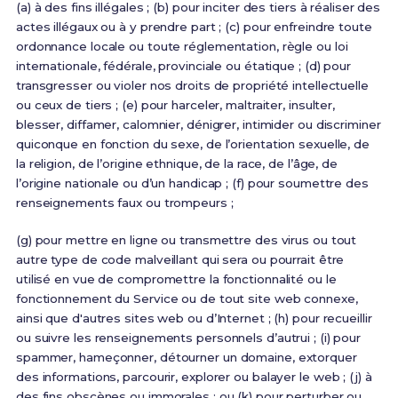
(a) à des fins illégales ; (b) pour inciter des tiers à réaliser des
actes illégaux ou à y prendre part ; (c) pour enfreindre toute
ordonnance locale ou toute réglementation, règle ou loi
internationale, fédérale, provinciale ou étatique ; (d) pour
transgresser ou violer nos droits de propriété intellectuelle
ou ceux de tiers ; (e) pour harceler, maltraiter, insulter,
blesser, diffamer, calomnier, dénigrer, intimider ou discriminer
quiconque en fonction du sexe, de l’orientation sexuelle, de
la religion, de l’origine ethnique, de la race, de l’âge, de
l’origine nationale ou d’un handicap ; (f) pour soumettre des
renseignements faux ou trompeurs ;
(g) pour mettre en ligne ou transmettre des virus ou tout
autre type de code malveillant qui sera ou pourrait être
utilisé en vue de compromettre la fonctionnalité ou le
fonctionnement du Service ou de tout site web connexe,
ainsi que d'autres sites web ou d’Internet ; (h) pour recueillir
ou suivre les renseignements personnels d’autrui ; (i) pour
spammer, hameçonner, détourner un domaine, extorquer
des informations, parcourir, explorer ou balayer le web ; (j) à
des fins obscènes ou immorales ; ou (k) pour perturber ou